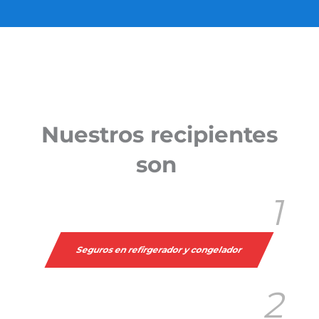
SUSTENTABILIDAD
CERTIFICACIONES
Nuestros recipientes
CONTACTO
son
Spanish
1
Seguros en refirgerador y congelador
2