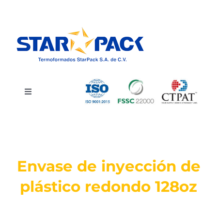
Saltar
al
contenido
Toggle
Navigation
INICIO
CATÁLOGO
Envase de inyección de
SERVICIOS
plástico redondo 128oz
QUIÉNES SOMOS