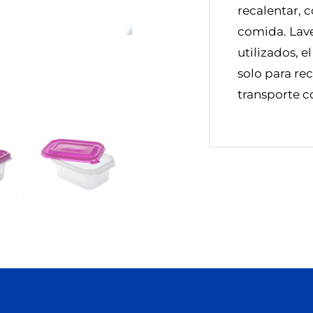
recalentar, c
comida. Lave 
utilizados, e
solo para re
transporte c