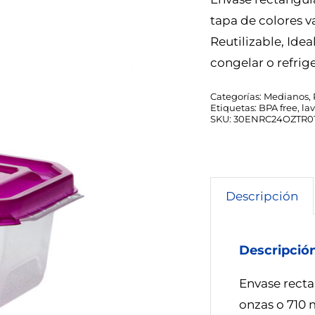
tapa de colores v
Reutilizable, Idea
congelar o refrig
Categorías:
Medianos
,
Etiquetas:
BPA free
,
lav
SKU:
30ENRC24OZTR0
Descripción
Descripció
Envase recta
onzas o 710 m