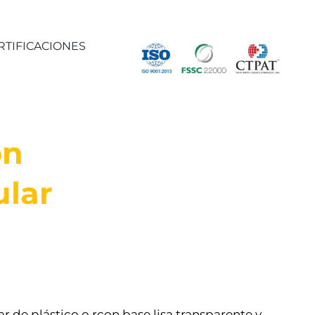
RTIFICACIONES
on
ular
r de plástico o rcon base lisa transparente y