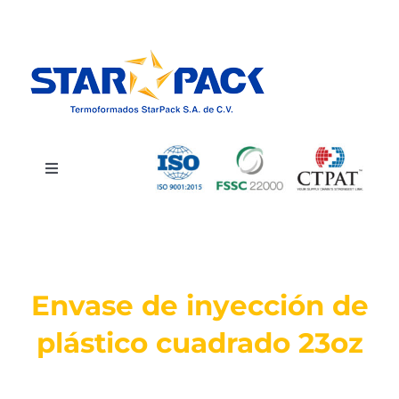
Saltar
al
contenido
Toggle
Navigation
INICIO
CATÁLOGO
Envase de inyección de
SERVICIOS
plástico cuadrado 23oz
QUIÉNES SOMOS