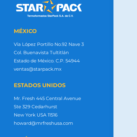
MÉXICO
Vía López Portillo No.92 Nave 3
Col. Buenavista Tultitlán
Estado de México. C.P. 54944
ventas@starpack.mx
ESTADOS UNIDOS
Mr. Fresh 445 Central Avenue
Ste 329 Cedarhurst
New York USA 11516
howard@mrfreshusa.com