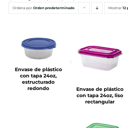
Ordena por
Orden predeterminado
Mostrar
12
QUICK VIEW
QUICK VIEW
Envase de plástico
con tapa 24oz,
estructurado
redondo
Envase de plástico
con tapa 24oz, liso
rectangular