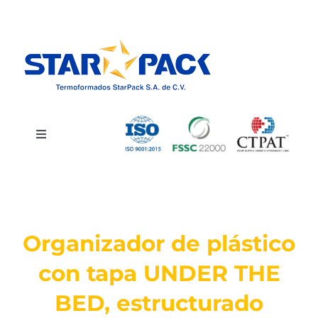
Saltar
al
contenido
Toggle
Navigation
INICIO
CATÁLOGO
Organizador de plástico
SERVICIOS
con tapa UNDER THE
BED, estructurado
QUIÉNES SOMOS